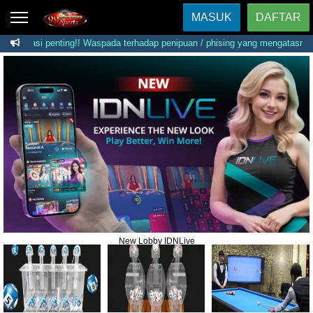
Beranda
MASUK
DAFTAR
nformasi penting!! Waspada terhadap penipuan / phising yang mengatasnamaka
Sports
BARU
PROMO
Live Casino
BARU
IDNPoker
BARU
Slots
PROMO
IDNLIVE
BARU
Stream N Spin
Arcade
PROMO
New Lobby IDNLive
Table Games
Lottery
BARU
PROMO
IDNRaffle