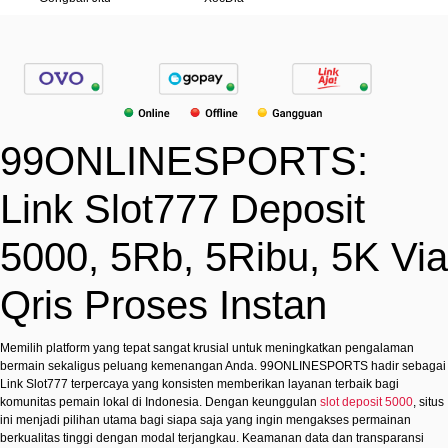
99ONLINESPORTS:
Link Slot777 Deposit
5000, 5Rb, 5Ribu, 5K Via
Qris Proses Instan
Memilih platform yang tepat sangat krusial untuk meningkatkan pengalaman
bermain sekaligus peluang kemenangan Anda. 99ONLINESPORTS hadir sebagai
Link Slot777 terpercaya yang konsisten memberikan layanan terbaik bagi
komunitas pemain lokal di Indonesia. Dengan keunggulan
slot deposit 5000
, situs
ini menjadi pilihan utama bagi siapa saja yang ingin mengakses permainan
berkualitas tinggi dengan modal terjangkau. Keamanan data dan transparansi